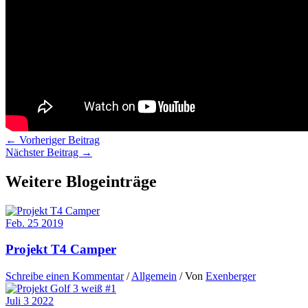
←
Vorheriger Beitrag
Nächster Beitrag
→
Weitere Blogeinträge
Feb.
25
2019
Projekt T4 Camper
Schreibe einen Kommentar
/
Allgemein
/ Von
Exenberger
Juli
3
2022