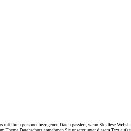
s mit Ihren personenbezogenen Daten passiert, wenn Sie diese Websit
 zum Thema Datenschutz entnehmen Sie unserer unter diesem Text aufge