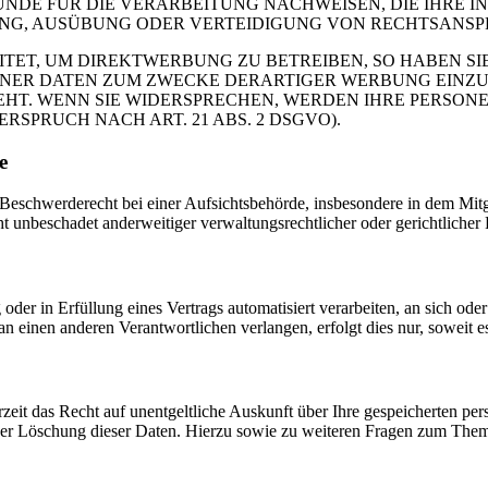
DE FÜR DIE VERARBEITUNG NACHWEISEN, DIE IHRE IN
G, AUSÜBUNG ODER VERTEIDIGUNG VON RECHTSANSPRÜC
T, UM DIREKTWERBUNG ZU BETREIBEN, SO HABEN SIE
ER DATEN ZUM ZWECKE DERARTIGER WERBUNG EINZULEG
EHT. WENN SIE WIDERSPRECHEN, WERDEN IHRE PERSO
PRUCH NACH ART. 21 ABS. 2 DSGVO).
e
schwerderecht bei einer Aufsichtsbehörde, insbesondere in dem Mitgli
 unbeschadet anderweitiger verwaltungsrechtlicher oder gerichtlicher 
oder in Erfüllung eines Vertrags automatisiert verarbeiten, an sich od
n einen anderen Verantwortlichen verlangen, erfolgt dies nur, soweit e
zeit das Recht auf unentgeltliche Auskunft über Ihre gespeicherten 
der Löschung dieser Daten. Hierzu sowie zu weiteren Fragen zum Them