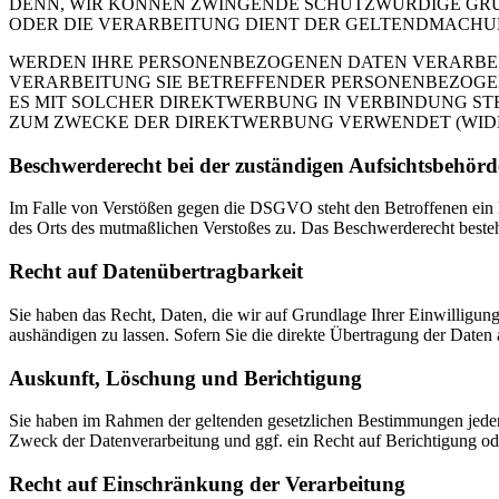
DENN, WIR KÖNNEN ZWINGENDE SCHUTZWÜRDIGE GRÜN
ODER DIE VERARBEITUNG DIENT DER GELTENDMACHUN
WERDEN IHRE PERSONENBEZOGENEN DATEN VERARBEITE
VERARBEITUNG SIE BETREFFENDER PERSONENBEZOGEN
ES MIT SOLCHER DIREKTWERBUNG IN VERBINDUNG ST
ZUM ZWECKE DER DIREKTWERBUNG VERWENDET (WIDERS
Beschwerde­recht bei der zuständigen Aufsichts­behörd
Im Falle von Verstößen gegen die DSGVO steht den Betroffenen ein Be
des Orts des mutmaßlichen Verstoßes zu. Das Beschwerderecht besteht
Recht auf Daten­übertrag­barkeit
Sie haben das Recht, Daten, die wir auf Grundlage Ihrer Einwilligung 
aushändigen zu lassen. Sofern Sie die direkte Übertragung der Daten a
Auskunft, Löschung und Berichtigung
Sie haben im Rahmen der geltenden gesetzlichen Bestimmungen jeder
Zweck der Datenverarbeitung und ggf. ein Recht auf Berichtigung o
Recht auf Einschränkung der Verarbeitung