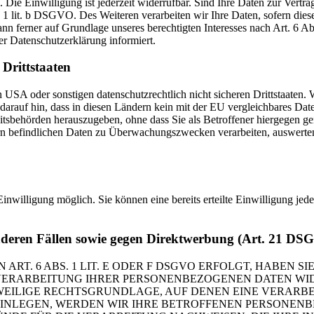
Die Einwilligung ist jederzeit widerrufbar. Sind Ihre Daten zur Vert
. 1 lit. b DSGVO. Des Weiteren verarbeiten wir Ihre Daten, sofern diese 
 ferner auf Grundlage unseres berechtigten Interesses nach Art. 6 Abs
r Datenschutzerklärung informiert.
Drittstaaten
USA oder sonstigen datenschutzrechtlich nicht sicheren Drittstaaten. 
n darauf hin, dass in diesen Ländern kein mit der EU vergleichbares Da
tsbehörden herauszugeben, ohne dass Sie als Betroffener hiergegen ger
n befindlichen Daten zu Überwachungszwecken verarbeiten, auswerten 
inwilligung möglich. Sie können eine bereits erteilte Einwilligung jed
nderen Fällen sowie gegen Direktwerbung (Art. 21 DS
. 6 ABS. 1 LIT. E ODER F DSGVO ERFOLGT, HABEN SIE
VERARBEITUNG IHRER PERSONENBEZOGENEN DATEN WIDE
EWEILIGE RECHTSGRUNDLAGE, AUF DENEN EINE VERARBE
NLEGEN, WERDEN WIR IHRE BETROFFENEN PERSONENBE